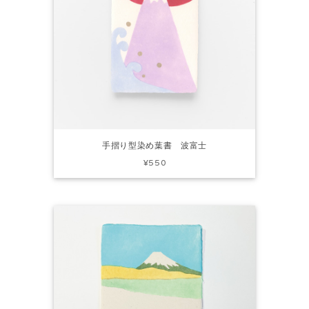
手摺り型染め葉書 波富士
¥550