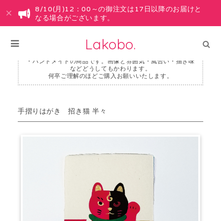
8/10(月)12：00～の御注文は17日以降のお届けと
なる場合がございます。
Lakobo.
・ハンドメイドの商品です。画像と雰囲気・風合い・描き味
などどうしてもかわります。
何卒ご理解のほどご購入お願いいたします。
手摺りはがき 招き猫 半々