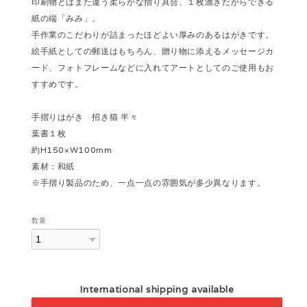
印刷物とはまた違う柔らかな摺り具合、１枚漉きだからできる
紙の端「みみ」。
手作業のこだわりが詰まったほどよい厚みのあるはがきです。
絵手紙としての郵送はもちろん、贈り物に添えるメッセージカ
ード、フォトフレームなどに入れてアートとしてのご使用もお
すすめです。
手摺りはがき 招き猫 半々
葉書１枚
約H150×W100mm
素材：和紙
※手摺り製品のため、一点一点の雰囲気が多少異なります。
数量
International shipping available