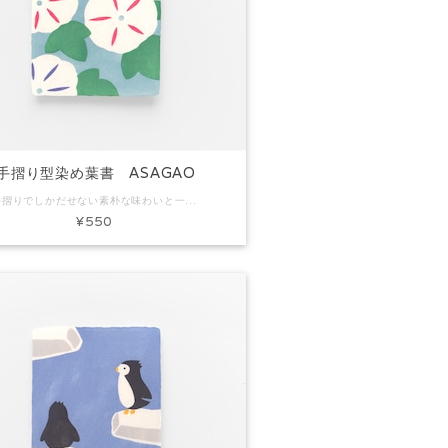
手摺り型染め葉書 ASAGAO
手摺りでしかだせない素朴な味わいと一枚漉きしかできないミミ付きの葉書です。ちょっとしたごあいさつやお礼状にぴったり。プレゼントに添えてもいいですね。 コード：KH0062 商品名：手摺り型染め葉書 ASAGAO 素材：和紙 Size：約H150×W100mm 内容：葉書1枚 ※手作りで製作しています。写真と色味など多少異なる場合があります。
¥550