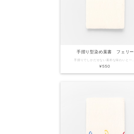
手摺り型染め葉書 フェリ
手摺りでしかだせない素朴な味わいと一枚漉きしかできないミミ付きの葉書です。ちょっとしたごあいさつやお礼状にぴったり。プレゼントに添えてもいいですね。 コード：KH0152 商品名：手摺り型染め葉書 フェ
¥550