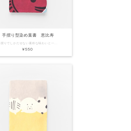
手摺り型染め葉書 恵比寿
手摺りでしかだせない素朴な味わいと一枚漉きしかできないミミ付きの葉書です。ちょっとしたごあいさつやお礼状にぴったり。プレゼントに添えてもいいですね。 コード：KH0142 商品名：手摺り型染め葉書 恵比寿 素材：和紙 Size：約H150×W100mm 内容：葉書1枚 ※手作りで製作しています。写真と色味など多少異なる場合があります。
¥550