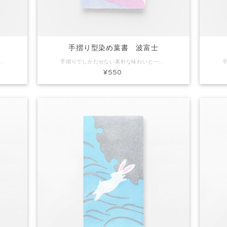
師
手摺り型染め葉書 波富士
法師 素材：和紙 Size：約H150×W100mm 内容：葉書1枚 ※手作りで製作しています。写真と色味など多少異なる場合があります。
手摺りでしかだせない素朴な味わいと一枚漉きしかできないミミ付きの葉書です。ちょっとしたごあいさつやお礼状にぴったり。プレゼントに添えてもいいですね。 コード：KH0102 商品名：手摺り型染め葉書 波富士 素材：和紙 Size：約H150×W100mm 内容：葉書1枚 ※手作りで製作しています。写真と色味など多少異なる場合があります。
¥550