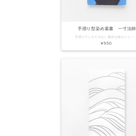
手摺り型染め葉書 一寸法
手摺りでしかだせない素朴な味わいと一枚漉きしかできないミミ付きの葉書です。ちょっとしたごあいさつやお礼状にぴったり。プレゼントに添えてもいいですね。 コード：KH0177 商品名：手摺り型染め葉書 一寸
¥550