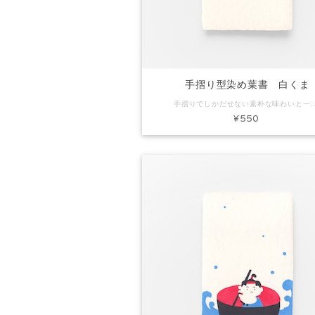
手摺り型染め葉書 白くま
手摺りでしかだせない素朴な味わいと一枚漉きしかできないミミ付きの葉書です。ちょっとしたごあいさつやお礼状にぴったり。プレゼントに添えてもいいですね。 コード：KH0178 商品名：手摺り型染め葉書 白
¥550