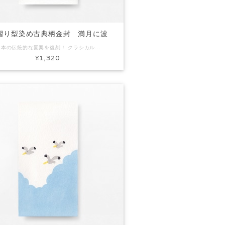
摺り型染め古典柄金封 満月に波
日本の伝統的な図案を復刻！ クラシカルなデザインの金封です。 日本の歴史と風土の中に息づいてきた意匠。 日本の伝統の中で長く愛され洗練されてきた図案は飽きのこないデザインで万人に支持されるところです。 コード：FK5023 商品名：手摺り型染め古典柄金封 満月に波 素材：和紙 Size：約H170×W90mm 内容：金封3枚入り ※手作りで製作しています。写真と色味など多少異なる場合があります。
¥1,320