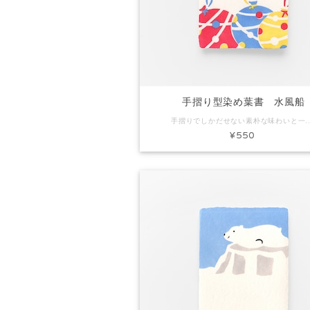
手摺り型染め葉書 水風船
手摺りでしかだせない素朴な味わいと一枚漉きしかできないミミ付きの葉書です。ちょっとしたごあいさつやお礼状にぴったり。プレゼントに添えてもいいですね。 コード：KH0173 商品名：手摺り型染め葉書 水
¥550