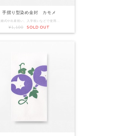
手摺り型染め金封 カモメ
結婚式や出産祝い、入学祝いなどで使用することが多い、ご祝儀袋や金封。手渡した相手が微笑んでくれることを願って一枚づつ職人さんが手摺りしています。 大切なお祝いに贈る側も楽しくなるくらいデザインが豊富です。 コード：FK4358 商品名：手摺り型染め金封 カモメ 素材：和紙 Size：約H170×W90mm 内容：金封3枚入り ※手作りで製作しています。写真と色味など多少異なる場合があります。
¥1,100
SOLD OUT