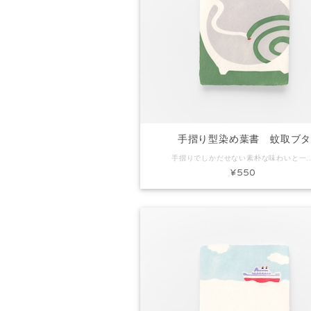
手摺り型染め葉書 蚊取ブ
手摺りでしかだせない素朴な味わいと一枚漉きしかできないミミ付きの葉書です。ちょっとしたごあいさつやお礼状にぴったり。プレゼントに添えてもいいですね。 コード：KH0156 商品名：手摺り型染め葉書 蚊取
¥550