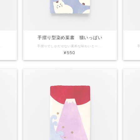
手摺り型染め葉書 猫いっぱい
くま 素材：和紙 Size：約H150×W100mm 内容：葉書1枚 ※手作りで製作しています。写真と色味など多少異なる場合があります。
手摺りでしかだせない素朴な味わいと一枚漉きしかできないミミ付きの葉書です。ちょっとしたごあいさつやお礼状にぴったり。プレゼントに添えてもいいですね。 コード：KH0094 商品名：手摺り型染め葉書 猫いっぱい 素材：和紙 Size：約H150×W100mm 内容：葉書1枚 ※手作りで製作しています。写真と色味など多少異なる場合があります。
¥550