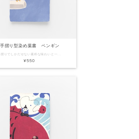
手摺り型染め葉書 ペンギン
手摺りでしかだせない素朴な味わいと一枚漉きしかできないミミ付きの葉書です。ちょっとしたごあいさつやお礼状にぴったり。プレゼントに添えてもいいですね。 コード：KH0157 商品名：手摺り型染め葉書 ペンギン 素材：和紙 Size：約H150×W100mm 内容：葉書1枚 ※手作りで製作しています。写真と色味など多少異なる場合があります。
¥550