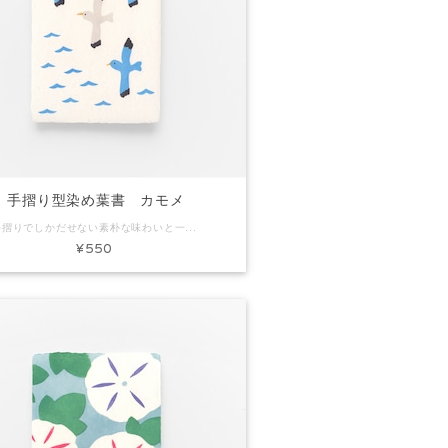
手摺り型染め葉書 カモメ
手摺りでしかだせない素朴な味わいと一枚漉きしかできないミミ付きの葉書です。ちょっとしたごあいさつやお礼状にぴったり。プレゼントに添えてもいいですね。 コード：KH0154 商品名：手摺り型染め葉書 カモメ 素材：和紙 Size：約H150×W100mm 内容：葉書1枚 ※手作りで製作しています。写真と色味など多少異なる場合があります。
¥550