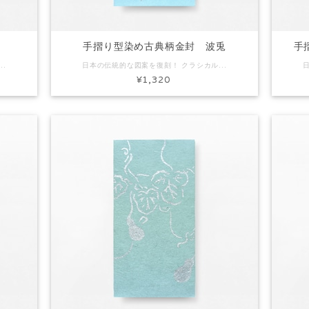
波
手摺り型染め古典柄金封 波兎
手
匠。 日本の伝統の中で長く愛され洗練されてきた図案は飽きのこないデザインで万人に支持されるところです。 コード：FK4305 商品名：手摺り型染め古典柄金封 波 素材：和紙 Size：約H170×W90mm 内容：金封3枚入り ※手作りで製作しています。写真と色味など多少異なる場合があります。
日本の伝統的な図案を復刻！ クラシカルなデザインの金封です。 日本の歴史と風土の中に息づいてきた意匠。 日本の伝統の中で長く愛され洗練されてきた図案は飽きのこないデザインで万人に支持されるところです。 コード：FK5037 商品名：手摺り型染め古典柄金封 波兎 素材：和紙 Size：約H170×W90mm 内容：金封3枚入り ※手作りで製作しています。写真と色味など多少異なる場合があります。
¥1,320