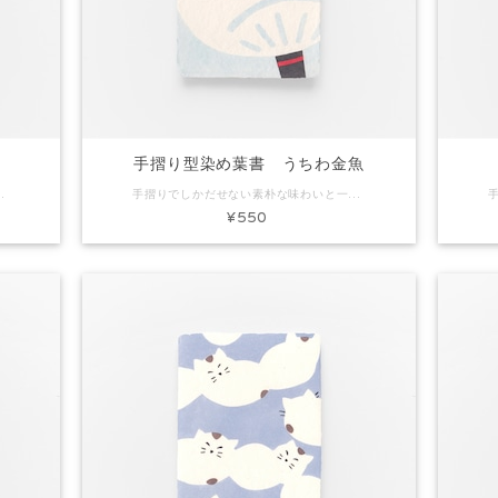
手摺り型染め葉書 うちわ金魚
風船 素材：和紙 Size：約H150×W100mm 内容：葉書1枚 ※手作りで製作しています。写真と色味など多少異なる場合があります。
手摺りでしかだせない素朴な味わいと一枚漉きしかできないミミ付きの葉書です。ちょっとしたごあいさつやお礼状にぴったり。プレゼントに添えてもいいですね。 コード：KH0172 商品名：手摺り型染め葉書 うちわ金魚 素材：和紙 Size：約H150×W100mm 内容：葉書1枚 ※手作りで製作しています。写真と色味など多少異なる場合があります。
¥550