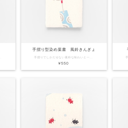
ー
手摺り型染め葉書 風鈴きんぎょ
リー 素材：和紙 Size：約H150×W100mm 内容：葉書1枚 ※手作りで製作しています。写真と色味など多少異なる場合があります。
手摺りでしかだせない素朴な味わいと一枚漉きしかできないミミ付きの葉書です。ちょっとしたごあいさつやお礼状にぴったり。プレゼントに添えてもいいですね。 コード：KH0179 商品名：手摺り型染め葉書 風鈴きんぎょ 素材：和紙 Size：約H150×W100mm 内容：葉書1枚 ※手作りで製作しています。写真と色味など多少異なる場合があります。
¥550