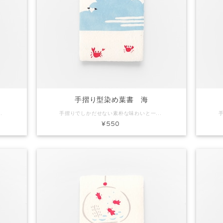
タ
手摺り型染め葉書 海
ブタ 素材：和紙 Size：約H150×W100mm 内容：葉書1枚 ※手作りで製作しています。写真と色味など多少異なる場合があります。
手摺りでしかだせない素朴な味わいと一枚漉きしかできないミミ付きの葉書です。ちょっとしたごあいさつやお礼状にぴったり。プレゼントに添えてもいいですね。 コード：KH0153 商品名：手摺り型染め葉書 海 素材：和紙 Size：約H150×W100mm 内容：葉書1枚 ※手作りで製作しています。写真と色味など多少異なる場合があります。
¥550