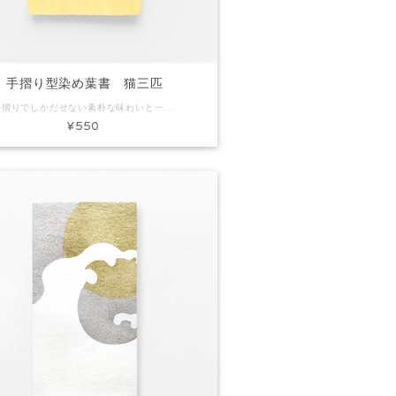
手摺り型染め葉書 猫三匹
手摺りでしかだせない素朴な味わいと一枚漉きしかできないミミ付きの葉書です。ちょっとしたごあいさつやお礼状にぴったり。プレゼントに添えてもいいですね。 コード：KH0095 商品名：手摺り型染め葉書 猫三匹 素材：和紙 Size：約H150×W100mm 内容：葉書1枚 ※手作りで製作しています。写真と色味など多少異なる場合があります。
¥550