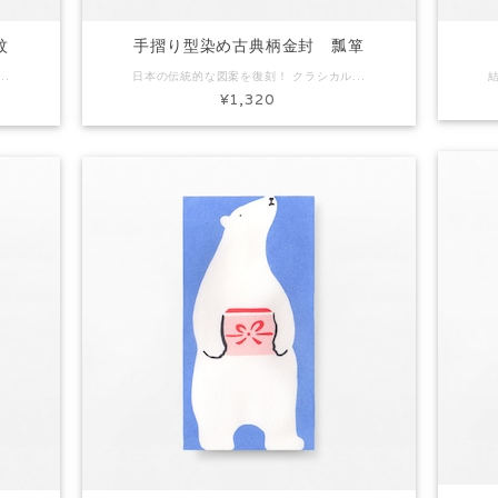
紋
手摺り型染め古典柄金封 瓢箪
。 日本の伝統の中で長く愛され洗練されてきた図案は飽きのこないデザインで万人に支持されるところです。 コード：FK5035 商品名：手摺り型染め古典柄金封 波紋 素材：和紙 Size：約H170×W90mm 内容：金封3枚入り ※手作りで製作しています。写真と色味など多少異なる場合があります。
日本の伝統的な図案を復刻！ クラシカルなデザインの金封です。 日本の歴史と風土の中に息づいてきた意匠。 日本の伝統の中で長く愛され洗練されてきた図案は飽きのこないデザインで万人に支持されるところです。 コード：FK4306 商品名：手摺り型染め古典柄金封 瓢箪 素材：和紙 Size：約H170×W90mm 内容：金封3枚入り ※手作りで製作しています。写真と色味など多少異なる場合があります。
¥1,320