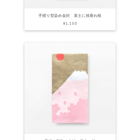
手摺り型染め金封 富士に枝垂れ桜
¥1,100