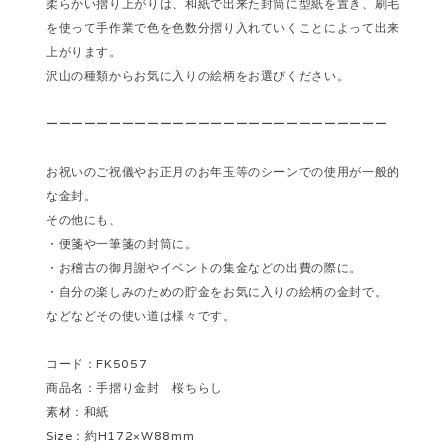
柔らかい摺り上がりは、和紙で出来た封筒に型紙を置き、刷毛
を使って手作業で色を色数分摺り入れていくことによって出来
上がります。
沢山の種類からお気に入りの絵柄をお選びください。
ーーーーーーーーーーーーーーーーーーーーーーーーーーー
お祝いのご祝儀やお正月のお年玉等のシーンでの使用が一般的
な金封。
その他にも、
・便箋や一筆箋の封筒に。
・お稽古の御月謝やイベントの集金などの出費の際に。
・自分の楽しみのための貯金をお気に入りの絵柄の金封で。
などなどその使い道は様々です。
コード：FK5057
商品名：手摺り金封 桜ちらし
素材：和紙
Size：約H172×W88mm