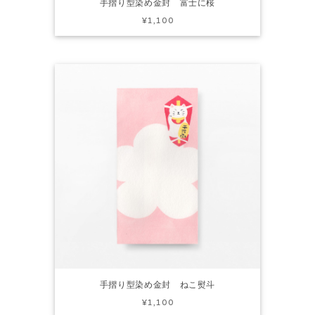
手摺り型染め金封 富士に桜
¥1,100
手摺り型染め金封 ねこ熨斗
¥1,100