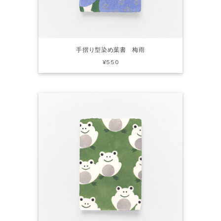
手摺り型染め葉書 梅雨
¥550