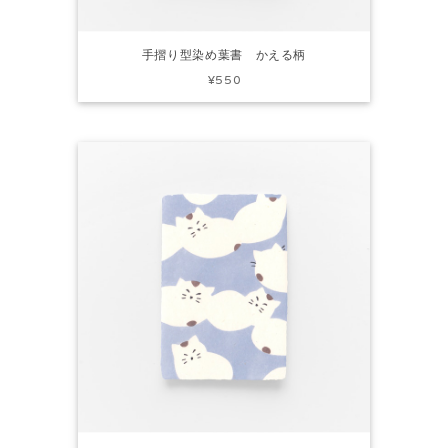
手摺り型染め葉書 かえる柄
¥550