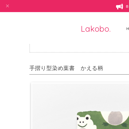
Lakobo.
・ハン
手摺り型染め葉書 かえる柄