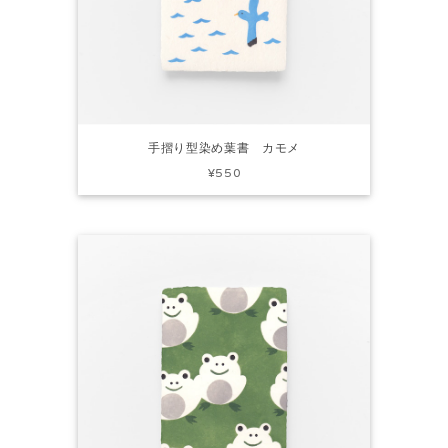
手摺り型染め葉書 カモメ
¥550