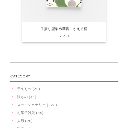
手摺り型染め葉書 かえる柄
¥550
CATEGORY
干支もの (29)
猫もの (33)
ステイショナリー (222)
お菓子雑貨 (85)
人形 (20)