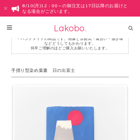
8/10(月)12：00～の御注文は17日以降のお届けと
なる場合がございます。
Lakobo.
・ハンドメイドの商品です。画像と雰囲気・風合い・描き味
などどうしてもかわります。
何卒ご理解のほどご購入お願いいたします。
手摺り型染め葉書 日の出富士