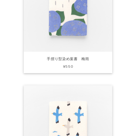
手摺り型染め葉書 梅雨
¥550