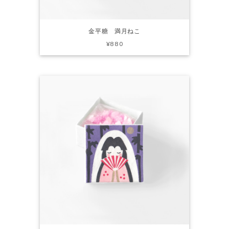
金平糖 満月ねこ
¥880