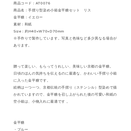
商品コード：AT0076
商品名：手摺り型染め小箱金平糖セット リス
金平糖：イエロー
素材：和紙
Size：約H40×W70×D70mm
※手作りで製作しています。写真と色味など多少異なる場合が
あります。
贈って楽しい、もらってうれしい、美味しい京都の金平糖。
日頃のほんの気持ちを伝えるのに最適な、かわいい手摺り小箱
に入った金平糖です。
絵柄は一つ一つ、京都伝統の手摺り（ステンシル）型染めで描
かれていますので、金平糖を召し上がられた後の可愛い和紙の
空小箱は、小物入れに最適です 。
金平糖
・ブルー