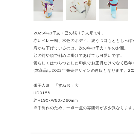
2025年の干支・巳の張り子人形です。
赤いベレー帽、水色のボディ、波うつ口もととしっぽ
肩から下げているのは、次の年の干支・午のお面。
顔の前や頭で斜めに掛けてあげても可愛いです。
愛らしくはつらつとした印象でお正月だけでなく巳年
(本商品は2022年発売デザインの再販となります。2
張子人形 「すねお」大
HD0158
約H190×W60×D90mm
※手制作のため、一点一点の雰囲気が多少異なります