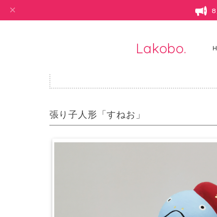
Lakobo.
・ハン
張り子人形「すねお」