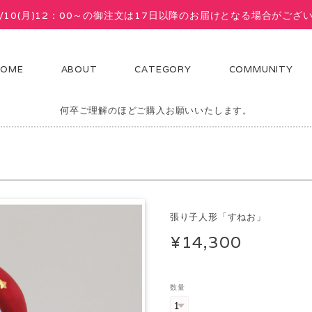
8/10(月)12：00～の御注文は17日以降のお届けとなる場合がござ
HOME
ABOUT
CATEGORY
COMMUNITY
ドメイドの商品です。画像と雰囲気・風合い・描き味などどうしてもかわ
何卒ご理解のほどご購入お願いいたします。
張り子人形「すねお」
¥14,300
数量